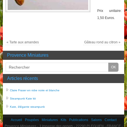
Prix unitaire:
1,50 Euros.
«
Tarte aux amandes
Gâteau rond au citron
»
Provence Miniatures
Articles récents
Claire Fraser en robe noire et blanche
Steampunk Kate kit
Kate, élégante steampunk
Accueil
Poupées
Miniatures
Kits
Publications
Salons
Contact
Provence Miniatures - 3 Impasse des genets - 22290 PLEGUIEN - FRANCE -